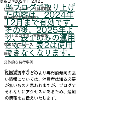
その他
更新日：
2024年12月2日
当ブログで取り上げ
住宅省エネルギー性能証明書
た内容は、2024年
増改築等工事証明書
12月まで有効です。
省エネ制度
その後、2025年よ
こどもエコすまい支援事業
り、表１のみの運用
となり、表2は使用
気になるニュース
できなくなります。
確定申告
具体的な発行事例
省エネキャンペーン
線熱貫流率などのより専門的傾向の強
い情報については、消費者は知る必要
が無いものと思われますが、ブログで
それなりにアクセスがあるため、追加
の情報をお伝えいたします。