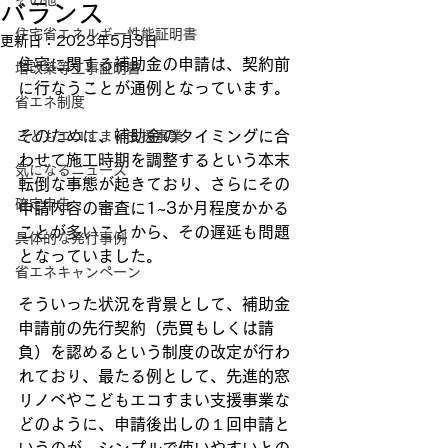
その他
バランス
住宅省エネルギー性能証明書
更新日：
2023年5月3日
住宅に関する補助金の申請は、契約前
増改築等工事証明書
に行なうことが通例となっています。
省エネ制度
そのために、補助金のタイミングに合
こどもエコすまい支援事業
わせて施工時期を調整するという本末
気になるニュース
転倒な事態が起きており、さらにその
確定申告
申請内容の審査に1~3か月程度かかる
ことが多いことから、その遅延も問題
具体的な発行事例
となっていました。
省エネキャンペーン
そういった状況を背景として、補助金
申請前の先行契約（売買もしくは請
負）を認めるという制度の改定が行わ
れており、最たる例として、先進的窓
リノベやこどもエコすまい支援事業な
どのように、申請後出しの１回申請と