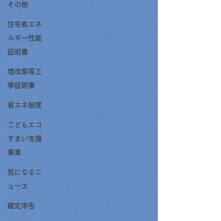
その他
住宅省エネ
ルギー性能
証明書
増改築等工
事証明書
省エネ制度
こどもエコ
すまい支援
事業
気になるニ
ュース
確定申告