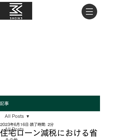
記事
All Posts
2023年6月16日
読了時間: 2分
All Posts
住宅ローン減税における省