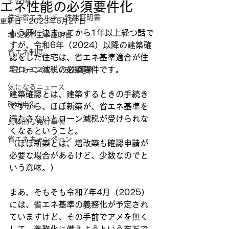
その他
エネ性能の必須要件化
住宅省エネルギー性能証明書
更新日：
2023年6月27日
もう既に決まってから1年以上経つ話で
増改築等工事証明書
すが、令和6年（2024）以降の建築確
省エネ制度
認をした住宅は、省エネ基準適合が住
宅ローン減税の必須要件です。
こどもエコすまい支援事業
気になるニュース
建築確認とは、建築するときの手続き
確定申告
ですから、ほぼ新築が、省エネ基準を
満たさないとローン減税が受けられな
具体的な発行事例
くなるということ。
省エネキャンペーン
（ほぼ新築とは、増改築も確認申請が
必要な場合があるけど、少数なのでと
いう意味。）
まあ、そもそも令和7年4月（2025）
には、省エネ基準の義務化が予定され
ていますけど、その手前でアメを無く