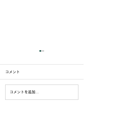
コメント
コメントを追加…
「丸投げ」では手に入ら
「良かれと思っ
ない、買主に必要な「覚
目に？外壁・屋
悟」
なリフォームで