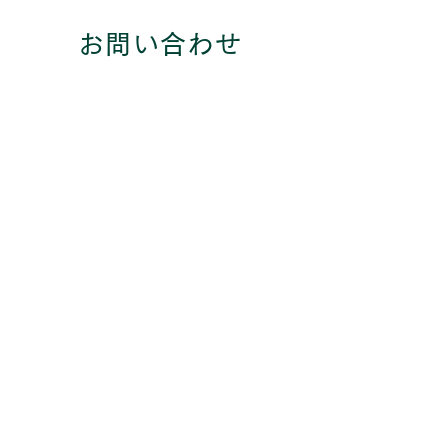
お問い合わせ
info@show3.jp
お問い合わせの前に、必ず料金体系
を確認してください。
省エネ計算を実施し、省エネ基準を
満たしたにも関わらず、証明書等の
発行を取り止めるということが無い
よう、事前に証明書等の必要性の確
認をお願いいたします。
さらには、当社で実施した計算結果
を正当な理由なく他の設計事務所に
示し、その結果を利用する行為は不