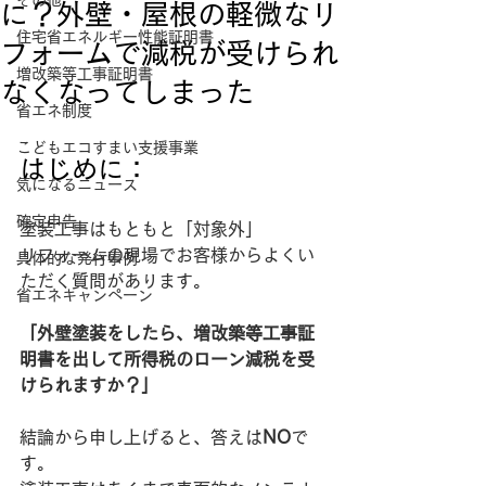
その他
に？外壁・屋根の軽微なリ
住宅省エネルギー性能証明書
フォームで減税が受けられ
増改築等工事証明書
なくなってしまった
省エネ制度
こどもエコすまい支援事業
はじめに：
気になるニュース
確定申告
塗装工事はもともと「対象外」
リフォームの現場でお客様からよくい
具体的な発行事例
ただく質問があります。 
省エネキャンペーン
「外壁塗装をしたら、増改築等工事証
明書を出して所得税のローン減税を受
けられますか？」
結論から申し上げると、答えは
NO
で
す。 