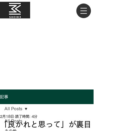
記事
All Posts
2月18日
読了時間: 4分
All Posts
「良かれと思って」が裏目