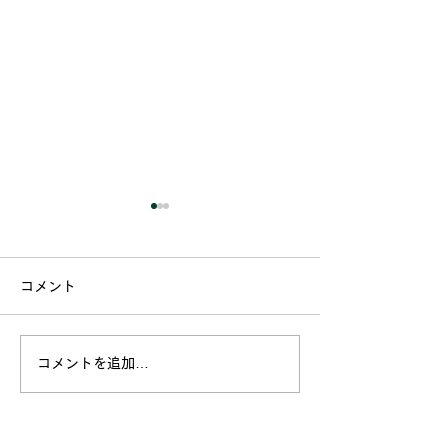
コメント
コメントを追加…
「丸投げ」では手に入ら
ひとりごと：住
ない、買主に必要な「覚
「三つの景色」
悟」